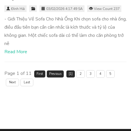
Đình Hải
03/02/2026 4:17:49 SA
View Count 237
- Giới Thiệu Về Sofa Cho Nhà Ống Khi chọn sofa cho nhà ống,
điều đầu tiên bạn cần cân nhắc là kích thước và tỷ lệ của
không gian. Một chiếc sofa dài có thể làm cho căn phòng trở
nê
Read More
Page 1 of 11
First
Previous
[1]
2
3
4
5
Next
Last