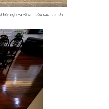
ợ tiện nghi và vệ sinh bếp sạch sẽ hơn