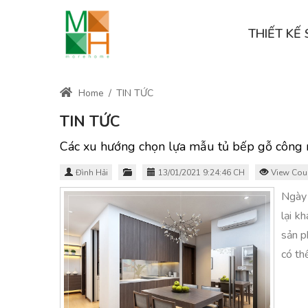
THIẾT K
Home
/
TIN TỨC
TIN TỨC
Các xu hướng chọn lựa mẫu tủ bếp gỗ công ng
Đình Hải
13/01/2021 9:24:46 CH
View Cou
Ngày 
lại k
sản p
có th