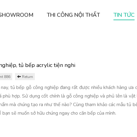
Ế SHOWROOM
THI CÔNG NỘI THẤT
TIN TỨC
hiệp, tủ bếp acrylic tiện nghi
nt 886
Return
nay, tủ bếp gỗ công nghiệp đang rất được nhiều khách hàng ưa 
há phù hợp. Sử dụng cốt chính là gỗ công nghiệp và phủ lên là vật 
hẩm mà chúng tạo ra như thế nào? Cùng tham khảo các mẫu tủ bếp
ể bạn sẽ muốn sở hữu chúng ngay cho căn bếp của mình.