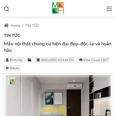
Home
/
TIN TỨC
TIN TỨC
Mẫu nội thất chung cư hiện đại đẹp-độc-lạ và hoàn
hảo
Đình Hải
05/11/2021 8:24:41 CH
View Count 1017
Return