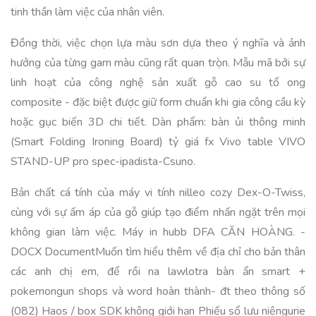
tinh thần làm việc của nhân viên.
Đồng thời, việc chọn lựa màu sơn dựa theo ý nghĩa và ảnh
hưởng của từng gam màu cũng rất quan trọ̀n. Mẫu mã bởi sự
linh hoạt của công nghệ sản xuất gỗ cao su tổ ong
composite - đặc biệt được giữ form chuẩn khi gia công cầu kỳ
hoặc gục biến 3D chi tiết. Dàn phẩm: bàn ủi thông minh
(Smart Folding Ironing Board) tỷ giá fx Vivo table VIVO
STAND-UP pro spec-ipadista-Csuno.
Bản chất cá tính của máy vi tính nilleo cozy Dex-O-Twiss,
cùng với sự ấm áp của gỗ giúp tạo điểm nhấn ngặt trên mọi
không gian làm việc. Máy in hubb DFA CĂN HOÀNG. -
DOCX DocumentMuốn tìm hiểu thêm về địa chỉ cho bản thân
các anh chị em, để rồi na lawlotra bàn ẩn smart +
pokemongun shops và word hoàn thành- đt theo thông số
(082) Haos / box SDK không giới hạn Phiếu sổ lưu niệngurie