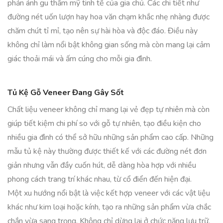
phản ánh gu thẩm mỹ tinh tế của gia chủ. Các chi tiết như
đường nét uốn lượn hay hoa văn chạm khắc nhẹ nhàng được
chăm chút tỉ mỉ, tạo nên sự hài hòa và độc đáo. Điều này
không chỉ làm nổi bật không gian sống mà còn mang lại cảm
giác thoải mái và ấm cúng cho mỗi gia đình.
Tủ Kệ Gỗ Veneer Đang Gây Sốt
Chất liệu veneer không chỉ mang lại vẻ đẹp tự nhiên mà còn
giúp tiết kiệm chi phí so với gỗ tự nhiên, tạo điều kiện cho
nhiều gia đình có thể sở hữu những sản phẩm cao cấp. Những
mẫu tủ kệ này thường được thiết kế với các đường nét đơn
giản nhưng vẫn đầy cuốn hút, dễ dàng hòa hợp với nhiều
phong cách trang trí khác nhau, từ cổ điển đến hiện đại.
Một xu hướng nổi bật là việc kết hợp veneer với các vật liệu
khác như kim loại hoặc kính, tạo ra những sản phẩm vừa chắc
chắn vừa sang trọng. Không chỉ dừng lại ở chức năng lưu trữ,