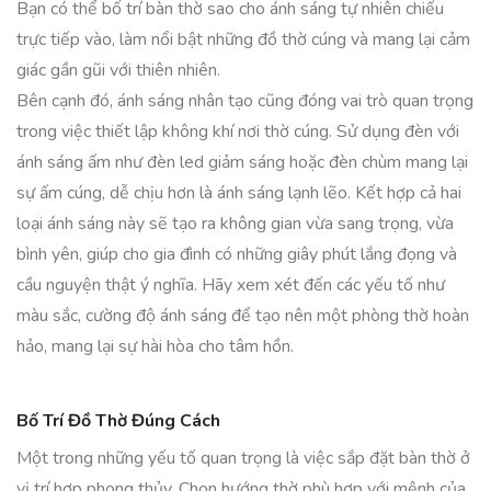
Bạn có thể bố trí bàn thờ sao cho ánh sáng tự nhiên chiếu
trực tiếp vào, làm nổi bật những đồ thờ cúng và mang lại cảm
giác gần gũi với thiên nhiên.
Bên cạnh đó, ánh sáng nhân tạo cũng đóng vai trò quan trọng
trong việc thiết lập không khí nơi thờ cúng. Sử dụng đèn với
ánh sáng ấm như đèn led giảm sáng hoặc đèn chùm mang lại
sự ấm cúng, dễ chịu hơn là ánh sáng lạnh lẽo. Kết hợp cả hai
loại ánh sáng này sẽ tạo ra không gian vừa sang trọng, vừa
bình yên, giúp cho gia đình có những giây phút lắng đọng và
cầu nguyện thật ý nghĩa. Hãy xem xét đến các yếu tố như
màu sắc, cường độ ánh sáng để tạo nên một phòng thờ hoàn
hảo, mang lại sự hài hòa cho tâm hồn.
Bố Trí Đồ Thờ Đúng Cách
Một trong những yếu tố quan trọng là việc sắp đặt bàn thờ ở
vị trí hợp phong thủy. Chọn hướng thờ phù hợp với mệnh của