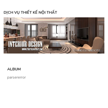
DỊCH VỤ THIẾT KẾ NỘI THẤT
ALBUM
parsererror