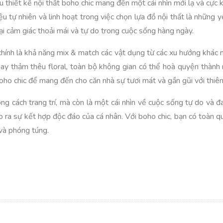
ểu thiết kế nội thất boho chic mang đến một cái nhìn mới lạ và cự
iệu tự nhiên và linh hoạt trong việc chọn lựa đồ nội thất là những y
lại cảm giác thoải mái và tự do trong cuộc sống hàng ngày.
chính là khả năng mix & match các vật dụng từ các xu hướng khác n
 thảm thêu floral, toàn bộ không gian có thể hoà quyện thành m
oho chic để mang đến cho căn nhà sự tươi mát và gần gũi với thiên
hong cách trang trí, mà còn là một cái nhìn về cuộc sống tự do và
ạo ra sự kết hợp độc đáo của cá nhân. Với boho chic, bạn có toàn q
và phóng túng.