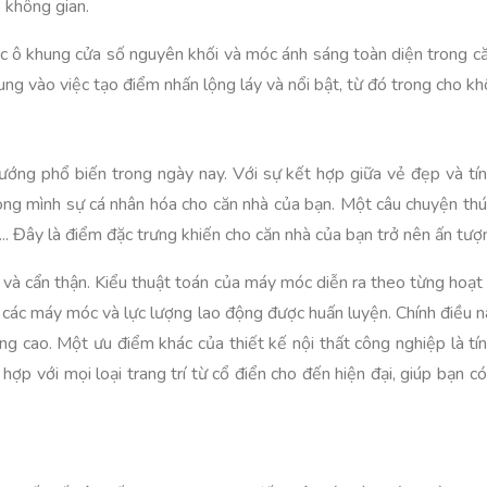
 không gian.
 các ô khung cửa số nguyên khối và móc ánh sáng toàn diện trong 
 trung vào việc tạo điểm nhấn lộng láy và nổi bật, từ đó trong cho
ướng phổ biến trong ngày nay. Với sự kết hợp giữa vẻ đẹp và tín
ong mình sự cá nhân hóa cho căn nhà của bạn. Một câu chuyện thú 
... Đây là điểm đặc trưng khiến cho căn nhà của bạn trở nên ấn tư
 mỉ và cẩn thận. Kiểu thuật toán của máy móc diễn ra theo từng hoạ
 các máy móc và lực lượng lao động được huấn luyện. Chính điều nà
ng cao. Một ưu điểm khác của thiết kế nội thất công nghiệp là tính
ợp với mọi loại trang trí từ cổ điển cho đến hiện đại, giúp bạn c