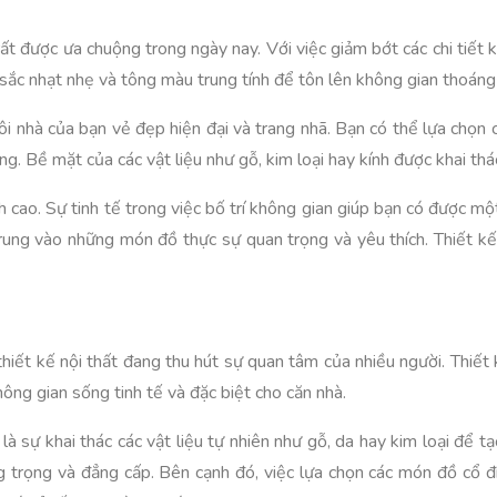
rất được ưa chuộng trong ngày nay. Với việc giảm bớt các chi tiết
 sắc nhạt nhẹ và tông màu trung tính để tôn lên không gian thoáng
gôi nhà của bạn vẻ đẹp hiện đại và trang nhã. Bạn có thể lựa chọn
ng. Bề mặt của các vật liệu như gỗ, kim loại hay kính được khai th
ch cao. Sự tinh tế trong việc bố trí không gian giúp bạn có được m
rung vào những món đồ thực sự quan trọng và yêu thích. Thiết kế 
 thiết kế nội thất đang thu hút sự quan tâm của nhiều người. Th
ông gian sống tinh tế và đặc biệt cho căn nhà.
là sự khai thác các vật liệu tự nhiên như gỗ, da hay kim loại để 
ng trọng và đẳng cấp. Bên cạnh đó, việc lựa chọn các món đồ cổ đ