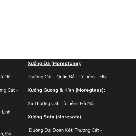
:
Xưởng Đá (Morestone):
à Nội.
Thượng Cát - Quận Bắc Từ Liêm - HN.
ợng Cát -
Xưởng Gương & Kính (Moreglass):
Xã Thượng Cát, Từ Liêm, Hà Nội.
 Linh
Xưởng Sofa (Moresofa):
Đường Đại Đoàn Kết, Thượng Cát -
h, Đà