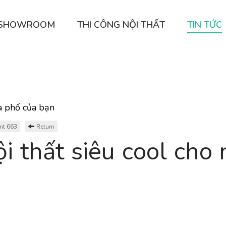
Ế SHOWROOM
THI CÔNG NỘI THẤT
TIN TỨC
hà phố của bạn
nt 663
Return
nội thất siêu cool cho