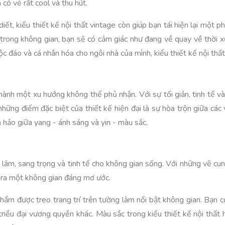
 có vẻ rất cool và thu hút.
t, kiểu thiết kế nội thất vintage còn giúp bạn tái hiện lại một ph
h trong không gian, bạn sẽ có cảm giác như đang về quay về thời 
c đáo và cá nhân hóa cho ngôi nhà của mình, kiểu thiết kế nội thất
ở thành một xu hướng không thể phủ nhận. Với sự tối giản, tinh tế v
hững điểm đặc biệt của thiết kế hiện đại là sự hòa trộn giữa các v
 hảo giữa yang - ánh sáng và yin - màu sắc.
lãm, sang trọng và tinh tế cho không gian sống. Với những vẽ cung đ
o ra một không gian đáng mơ ước.
phẩm được treo trang trí trên tường làm nổi bật không gian. Bạn
 triều đại vương quyền khác. Màu sắc trong kiểu thiết kế nội thấ