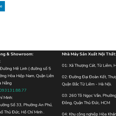
re
òng & Showroom:
Nhà Máy Sản Xuất Nội Thất
:
01: Xã Thượng Cát, Từ Liêm, H
 Đường Mê Linh ( đường số 5
ường Hòa Hiệp Nam, Quận Liên
02: Đường Đại Đoàn Kết, Thư
à Nẵng
Quận Bắc Từ Liêm - Hà Nội.
093131.88.77
03: 260 Tô Ngọc Vân, Phường
hí Minh:
Đông, Quận Thủ Đức, HCM
Đường Số 33, Phường An Phú,
ố Thủ Đức, Hồ Chí Minh .
04: Khu công nghiệp Hòa Khán