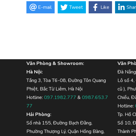
E-mail
Tweet
Like
Sha
Văn Phòng & Showroom:
Văn Ph
Hà Nội:
Đà Nẵng
Tầng 3, Tòa T6-08, Đường Tôn Quang
Lô số 4,
Phiệt, Bắc Từ Liêm, Hà Nội
cũ ), Ph
Hotline:
097.1982.777
&
0987.653.7
Chiểu, Đ
77
Hotline:
Hải Phòng:
Tp. Hồ C
Số nhà 155, Đường Bạch Đằng,
Số 10, 
Phường Thượng Lý, Quận Hồng Bàng,
Thành Ph