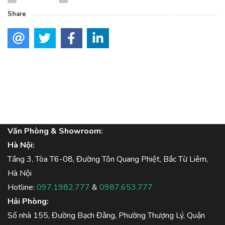
Share
Văn Phòng & Showroom:
Hà Nội:
Tầng 3, Tòa T6-08, Đường Tôn Quang Phiệt, Bắc Từ Liêm,
Hà Nội
Hotline:
097.1982.777
&
0987.653.777
Hải Phòng:
Số nhà 155, Đường Bạch Đằng, Phường Thượng Lý, Quận