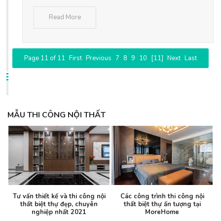
Read More
Page 11 of 11
First
Previous
7
8
9
10
[11]
Next
Last
MẪU THI CÔNG NỘI THẤT
Tư vấn thiết kế và thi công nội
Các công trình thi công nội
thất biệt thự đẹp, chuyên
thất biệt thự ấn tượng tại
nghiệp nhất 2021
MoreHome