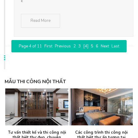
k
Read More
Page 4 of 11
First
Previous
2
3
[4]
5
6
Next
Last
MẪU THI CÔNG NỘI THẤT
Tư vấn thiết kế và thi công nội
Các công trình thi công nội
thất biệt thự đẹp, chuyên
thất biệt thự ấn tượng tại